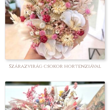
Szárazvirág csokor hortenziával