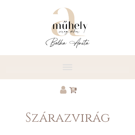
0
Szárazvirág