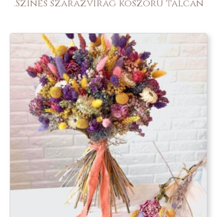
.Színes szárazvirág koszorú tálcán